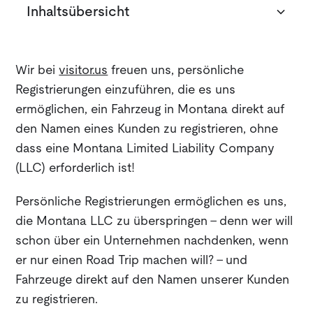
Inhaltsübersicht
Hintergrund
Das Gesetz
Die visitor.us Personal Registration Miete
Schlussfolgerung
Wir bei
visitor.us
freuen uns, persönliche
Was sind Grundstücke?
Kosten
Registrierungen einzuführen, die es uns
ermöglichen, ein Fahrzeug in Montana direkt auf
Was ist eine Beteiligung an einer Immobilie?
Begriff
den Namen eines Kunden zu registrieren, ohne
dass eine Montana Limited Liability Company
Wer hat ein Interesse an einer Immobilie?
Leasingnehmer
(LLC) erforderlich ist!
Ausführung des Mietvertrags
Persönliche Registrierungen ermöglichen es uns,
die Montana LLC zu überspringen - denn wer will
Sonstiges
schon über ein Unternehmen nachdenken, wenn
Verwendung zu Versicherungszwecken verboten
er nur einen Road Trip machen will? - und
Fahrzeuge direkt auf den Namen unserer Kunden
zu registrieren.